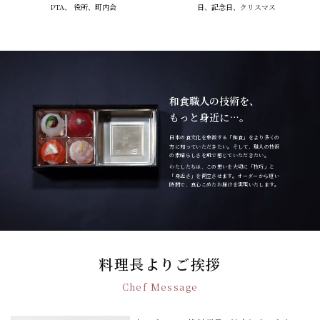
PTA、 役所、町内会
日、記念日、クリスマス
和食職人の技術を、
もっと身近に…。
日本の食文化を象徴する「和食」をより多くの
方に知っていただきたい。
そして、職人の技術
の素晴らしさを肌で感じていただきたい。
わたしたちは、この想いを大切に「技巧」と
「身近さ」を両立させます。
オーダーから短い
時間で、真心こめたお届けを実現いたします。
料理長よりご挨拶
Chef Message