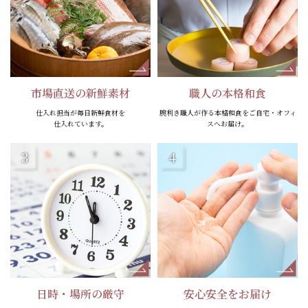
市場直送の新鮮素材
職人の本格和食
仕入れ担当が
毎日新鮮食材を
腕利き職人が作る
本格和食を
ご自宅・
オフィ
仕入れています。
スへお届け。
日時・場所の厳守
安心安全をお届け