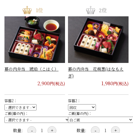
幕の内弁当 琥珀（こはく）
幕の内弁当 花萌葱(はなもえ
ぎ)
2,900
1,980
円(税込)
円(税込)
容器2：
容器2：
ご飯(幕の内)：
ご飯(幕の内)：
数量:
数量:
-
+
-
+