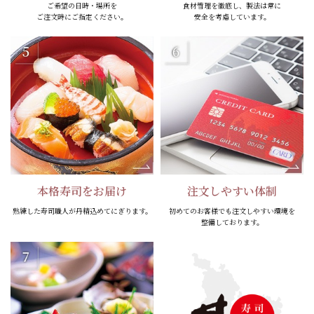
ご希望の日時・場所を
食材管理を徹底し、
製法は常に
ご注文時にご指定ください。
安全を考慮しています。
本格寿司をお届け
注文しやすい体制
熟練した寿司職人が
丹精込めてにぎります。
初めてのお客様でも
注文しやすい環境を
整備しております。