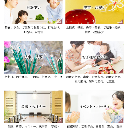
昼食、夕食、ご家族のお集りに、打ち上げ、
上棟式・建前、長寿・敬老、ご結婚・結納、
お祝い、記念日
新築・改築祝い
初七日、四十九日、三回忌、七回忌、 十三回
お食い初め、出産、お宮参り、お食い初め、
桃の節句、端午の節句、七五三
会議、研修、セミナー、説明会、 学校・
歓送迎会、忘新年会、謝恩会、宴会、 誕生