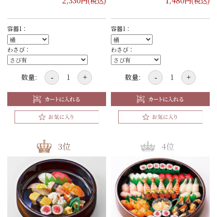
2,330
1,480
円(税込)
円(税込)
容器1：
容器1：
わさび：
わさび：
数量:
数量:
-
+
-
+