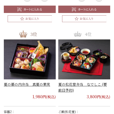
夏の幕の内弁当 真夏の果実
夏の松花堂弁当 なでしこ (要
前日予約)
1,980
3,800
円(税込)
円(税込)
容器2：
ご飯(松花堂)：