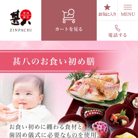
コ
ン
テ
ン
ツ
へ
ス
キ
ッ
プ