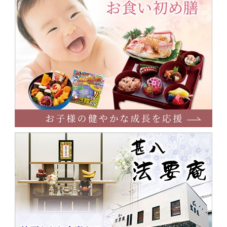
食
い
初
め
甚
八
法
要
庵