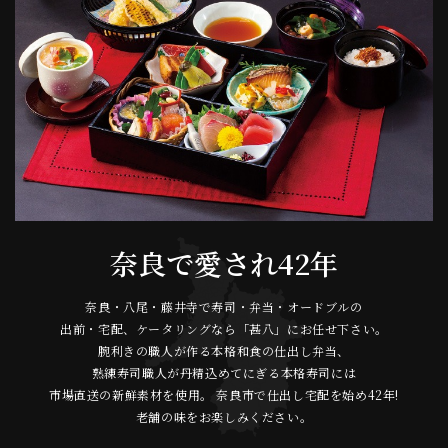
奈良で
愛され42年
奈良・八尾・藤井寺で寿司・弁当・オードブルの
出前・宅配、ケータリングなら「甚八」にお任せ下さい。
腕利きの職人が作る本格和食の仕出し弁当、
熟練寿司職人が丹精込めてにぎる本格寿司には
市場直送の新鮮素材を使用。
奈良市で仕出し宅配を始め42年!
老舗の味をお楽しみください。