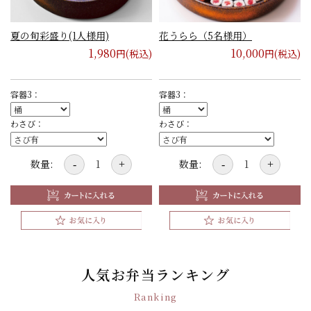
夏の旬彩盛り(1人様用)
花うらら（5名様用）
1,980
10,000
円(税込)
円(税込)
容器3：
容器3：
わさび：
わさび：
数量:
数量:
-
+
-
+
人気お弁当ランキング
Ranking