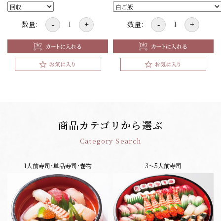
数量:
数量:
-
+
-
+
商品カテゴリから選ぶ
Category Search
1人前寿司･単品寿司･巻物
3～5人前寿司