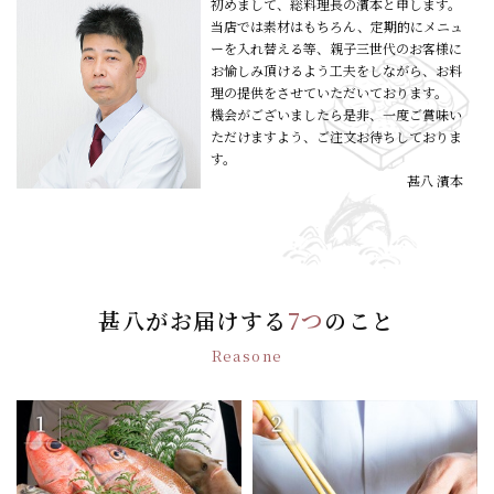
初めまして、総料理長の濱本と申します。
当店では素材はもちろん、定期的にメニュ
ーを入れ替える等、親子三世代のお客様に
お愉しみ頂けるよう工夫をしながら、お料
理の提供をさせていただいております。
機会がございましたら是非、一度ご賞味い
ただけますよう、ご注文お待ちしておりま
す。
甚八 濱本
甚八がお届けする
7つ
のこと
Reasone