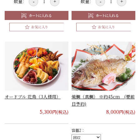
数量:
数量:
-
+
-
+
オードブル 花鳥（3人様用）
焼鯛（真鯛） ※約45cm (要前
日予約)
5,300
8,000
円(税込)
円(税込)
容器2：