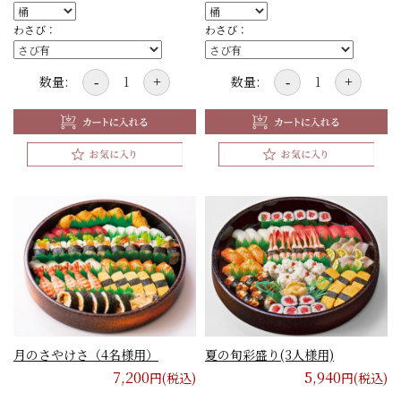
わさび：
わさび：
数量:
数量:
-
+
-
+
月のさやけさ（4名様用）
夏の旬彩盛り(3人様用)
7,200
5,940
円(税込)
円(税込)