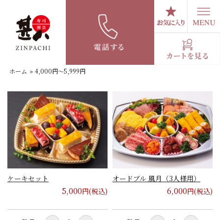
コ
ン
テ
4,000円〜5,999円
ン
ツ
へ
ホーム
»
4,000円〜5,999円
ス
キ
ッ
プ
ケーキセット
オードブル 風月（3人様用）
5,000
6,000
円(税込)
円(税込)