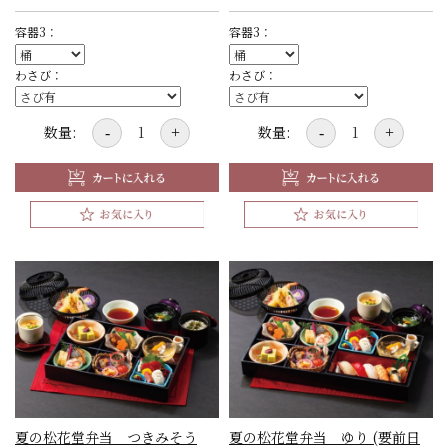
容器3：
容器3：
わさび：
わさび：
数量:
数量:
-
+
-
+
夏の松花堂弁当 つきみそう
夏の松花堂弁当 ゆり (要前日