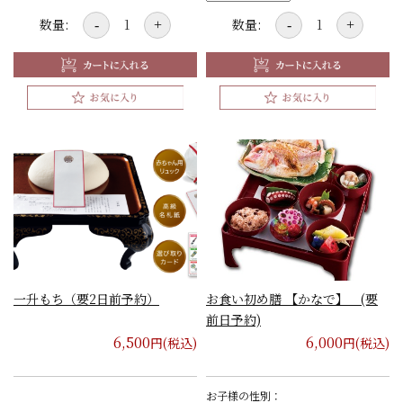
数量:
数量:
-
+
-
+
一升もち（要2日前予約）
お食い初め膳 【かなで】 (要
前日予約)
6,500
6,000
円(税込)
円(税込)
お子様の性別：