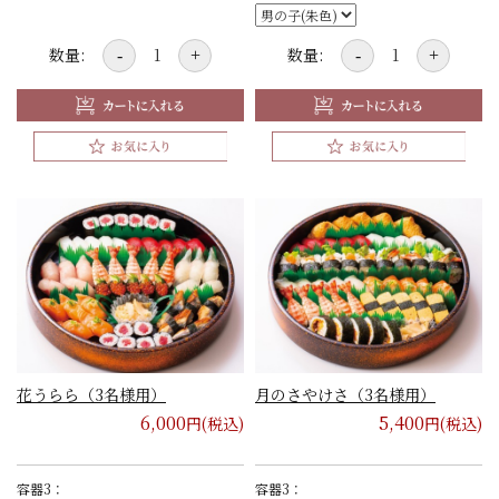
数量:
数量:
-
+
-
+
花うらら（3名様用）
月のさやけさ（3名様用）
6,000
5,400
円(税込)
円(税込)
容器3：
容器3：