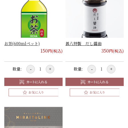
お茶(600mlペット)
甚八特製 だし醤油
150
350
円(税込)
円(税込)
数量:
数量:
-
+
-
+