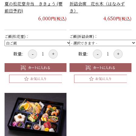
夏の松花堂弁当 ききょう (要
折詰会席 花水木（はなみず
前日予約)
き）
6,000
4,650
円(税込)
円(税込)
ご飯(松花堂)：
ご飯(折詰会席)：
数量:
数量:
-
+
-
+