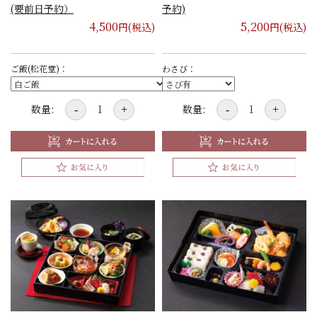
(要前日予約）
予約)
4,500
5,200
円(税込)
円(税込)
ご飯(松花堂)：
わさび：
数量:
数量:
-
+
-
+