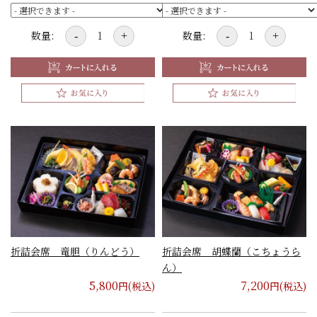
数量:
数量:
-
+
-
+
折詰会席 竜胆（りんどう）
折詰会席 胡蝶蘭（こちょうら
ん）
5,800
7,200
円(税込)
円(税込)