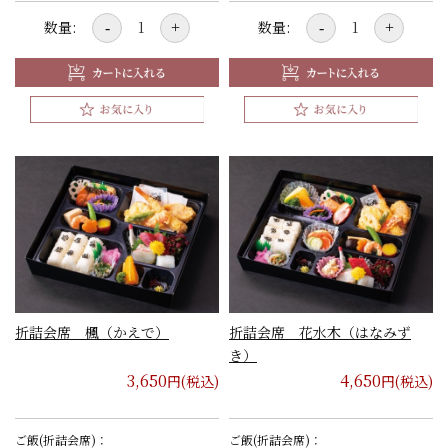
数量:
数量:
-
+
-
+
折詰会席 楓（かえで）
折詰会席 花水木（はなみず
き）
3,650
4,650
円(税込)
円(税込)
ご飯(折詰会席)：
ご飯(折詰会席)：