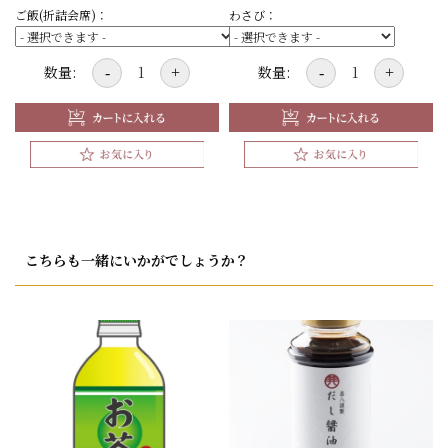
ご飯(折詰会席)：
わさび：
数量:
数量:
-
+
-
+
こちらも一緒にいかがでしょうか？