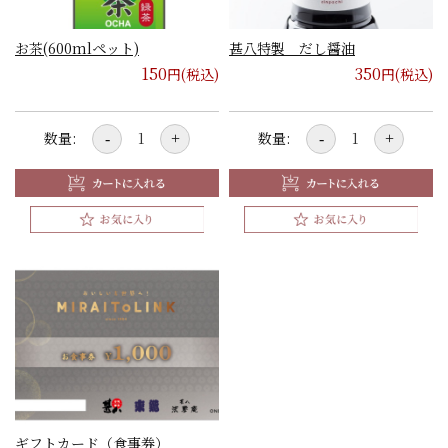
お茶(600mlペット)
甚八特製 だし醤油
150
350
円(税込)
円(税込)
数量:
数量:
-
+
-
+
ギフトカード（食事券）