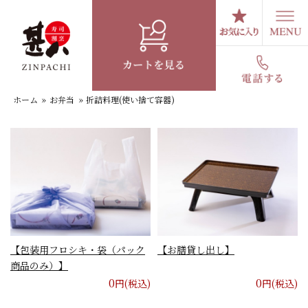
コ
ン
テ
折詰料理(使い捨て容器)
ン
ツ
へ
ホーム
»
お弁当
»
折詰料理(使い捨て容器)
ス
キ
ッ
プ
【包装用フロシキ・袋（パック
【お膳貸し出し】
商品のみ）】
0
0
円(税込)
円(税込)