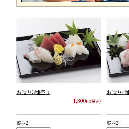
お造り3種盛り
お造り4
1,800
円(税込)
容器2：
容器2：