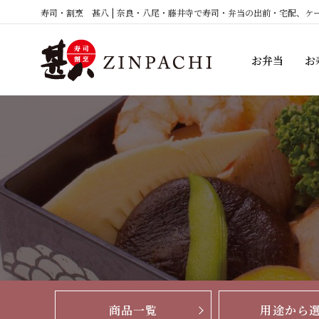
コ
寿司・割烹 甚八 | 奈良・八尾・藤井寺で寿司・弁当の出前・宅配、ケ
ン
テ
お弁当
お
ン
ツ
へ
ス
キ
ッ
プ
商品一覧
用途から