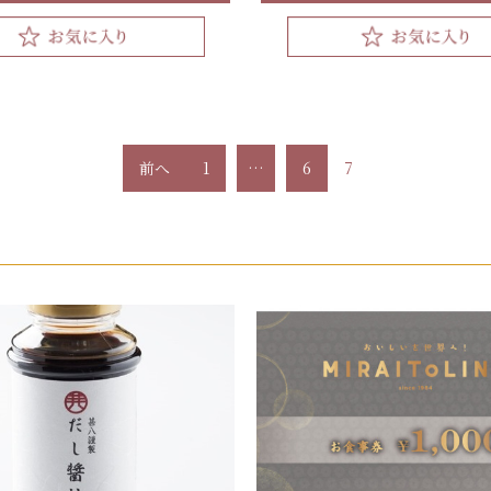
前へ
1
…
6
7