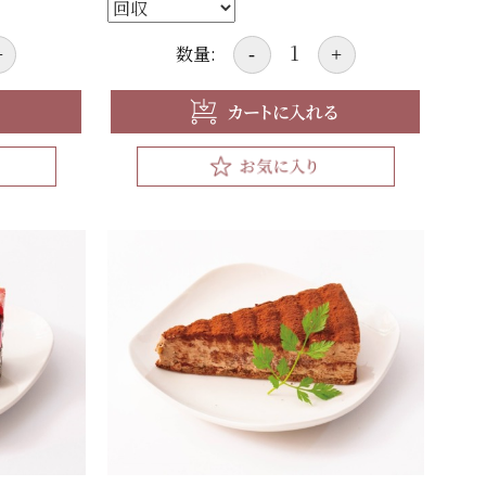
数量:
+
-
+