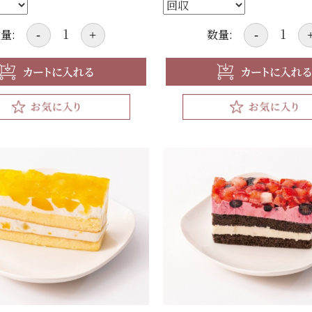
量:
数量:
-
+
-