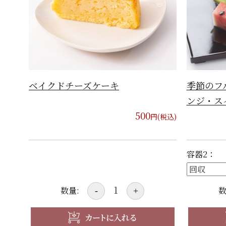
ベイクドチーズケーキ
季節のフ
ンジ・ス
500
円(税込)
容器2：
数量:
数
-
+