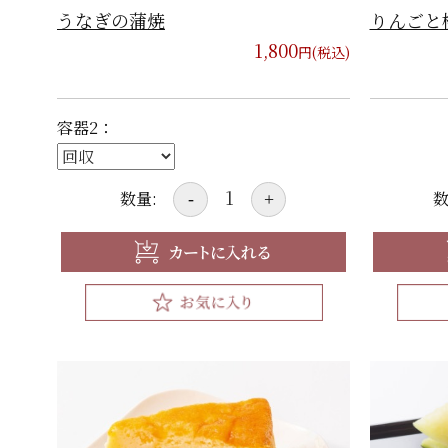
うなぎの蒲焼
りんごと
1,800
円(税込)
容器2：
数量:
数
-
+