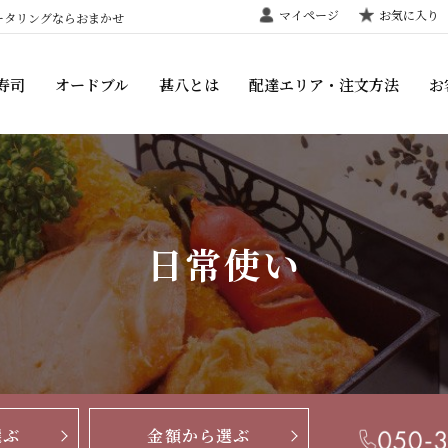
マイページ
お気に入り
ータリングならおまかせ
寿司
オードブル
甚八とは
配達エリア・注文方法
お
日常使い
選ぶ
金額から選ぶ