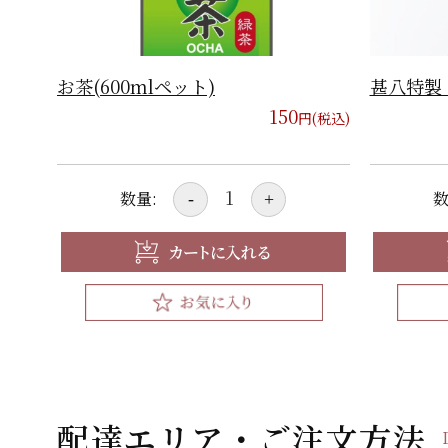
お茶(600mlペット)
甚八特製
150
円(税込)
数量:
数
-
+
配達エリア・ご注文方法