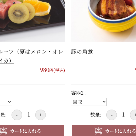
ルーツ（夏はメロン・オレ
豚の角煮
イカ）
980
円(税込)
容器2：
量:
数量:
-
+
-