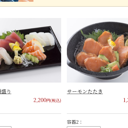
種盛り
サーモンたたき
2,200
1
円(税込)
容器2：