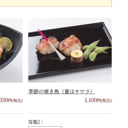
季節の焼き魚（夏はサワラ）
,350
1,100
円(税込)
円(税込)
容器2：