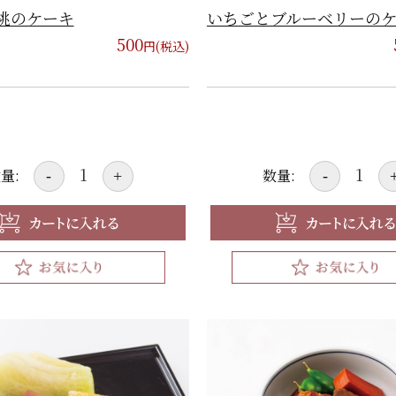
桃のケーキ
いちごとブルーベリーの
500
円(税込)
量:
数量:
-
+
-