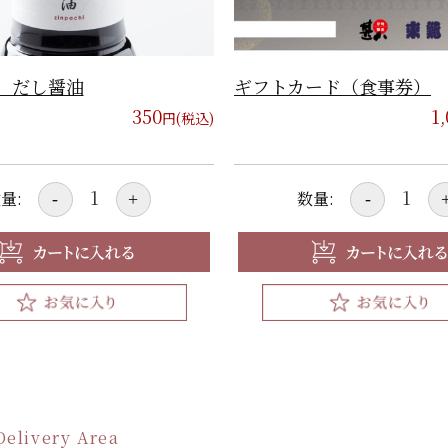
 だし醤油
ギフトカード（食事券）
350
1
円(税込)
量:
数量:
-
+
-
Delivery Area