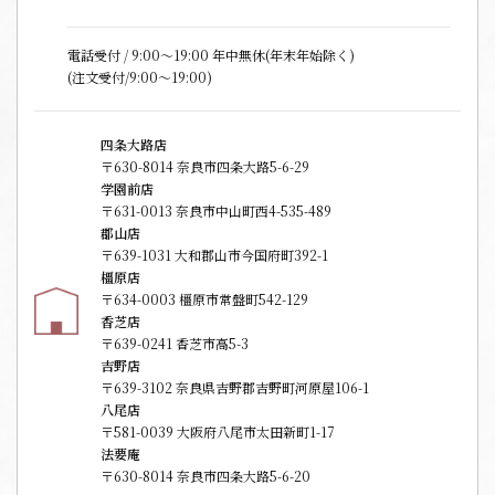
電話受付 / 9:00〜19:00 年中無休(年末年始除く)
(注文受付/9:00～19:00)
四条大路店
〒630-8014 奈良市四条大路5-6-29
学園前店
〒631-0013 奈良市中山町西4-535-489
郡山店
〒639-1031 大和郡山市今国府町392-1
橿原店
〒634-0003 橿原市常盤町542-129
香芝店
〒639-0241 香芝市高5-3
吉野店
〒639-3102 奈良県吉野郡吉野町河原屋106-1
八尾店
〒581-0039 大阪府八尾市太田新町1-17
法要庵
〒630-8014 奈良市四条大路5-6-20