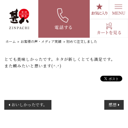
コ
ン
テ
初めて注文しました
ン
ツ
へ
ホーム
»
お客様の声・メディア実績
»
初めて注文しました
ス
キ
ッ
とても美味しかったです。ネタが新しくとても満足です。
プ
また頼みたいと思います(^.^)
投
おいしかったです。
感想
稿
ナ
ビ