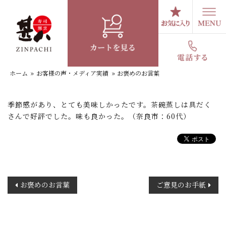
コ
ン
テ
お褒めのお言葉
ン
ツ
へ
ホーム
»
お客様の声・メディア実績
»
お褒めのお言葉
ス
キ
ッ
季節感があり、とても美味しかったです。茶碗蒸しは具だく
プ
さんで好評でした。味も良かった。（奈良市：60代）
投
お褒めのお言葉
ご意見のお手紙
稿
ナ
ビ