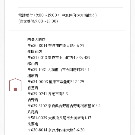
電話受付 / 9:00〜19:00 年中無休(年末年始除く)
(注文受付/9:00～19:00)
四条大路店
〒630-8014 奈良市四条大路5-6-29
学園前店
〒631-0013 奈良市中山町西4-535-489
郡山店
〒639-1031 大和郡山市今国府町392-1
橿原店
〒634-0003 橿原市常盤町542-129
香芝店
〒639-0241 香芝市高5-3
吉野店
〒639-3102 奈良県吉野郡吉野町河原屋106-1
八尾店
〒581-0039 大阪府八尾市太田新町1-17
法要庵
〒630-8014 奈良市四条大路5-6-20