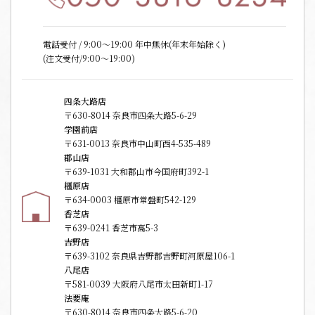
電話受付 / 9:00〜19:00 年中無休(年末年始除く)
(注文受付/9:00～19:00)
四条大路店
〒630-8014 奈良市四条大路5-6-29
学園前店
〒631-0013 奈良市中山町西4-535-489
郡山店
〒639-1031 大和郡山市今国府町392-1
橿原店
〒634-0003 橿原市常盤町542-129
香芝店
〒639-0241 香芝市高5-3
吉野店
〒639-3102 奈良県吉野郡吉野町河原屋106-1
八尾店
〒581-0039 大阪府八尾市太田新町1-17
法要庵
〒630-8014 奈良市四条大路5-6-20