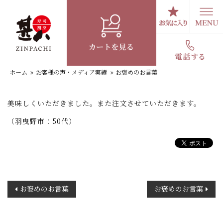
コ
ン
テ
お褒めのお言葉
ン
ツ
へ
ホーム
»
お客様の声・メディア実績
»
お褒めのお言葉
ス
キ
ッ
美味しくいただきました。また注文させていただきます。
プ
（羽曳野市：50代）
投
お褒めのお言葉
お褒めのお言葉
稿
ナ
ビ