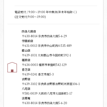
電話受付 / 9:00〜19:00 年中無休(年末年始除く)
(注文受付/9:00～19:00)
四条大路店
〒630-8014 奈良市四条大路5-6-29
学園前店
〒631-0013 奈良市中山町西4-535-489
郡山店
〒639-1031 大和郡山市今国府町392-1
橿原店
〒634-0003 橿原市常盤町542-129
香芝店
〒639-0241 香芝市高5-3
吉野店
〒639-3102 奈良県吉野郡吉野町河原屋106-1
八尾店
〒581-0039 大阪府八尾市太田新町1-17
法要庵
〒630-8014 奈良市四条大路5-6-20