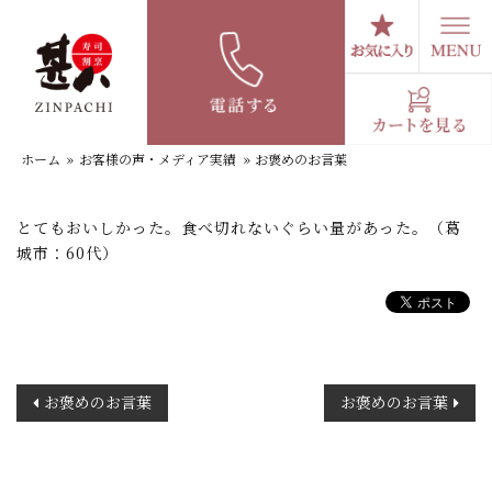
コ
ン
テ
お褒めのお言葉
ン
ツ
へ
ホーム
»
お客様の声・メディア実績
»
お褒めのお言葉
ス
キ
ッ
とてもおいしかった。食べ切れないぐらい量があった。（葛
プ
城市：60代）
投
お褒めのお言葉
お褒めのお言葉
稿
ナ
ビ