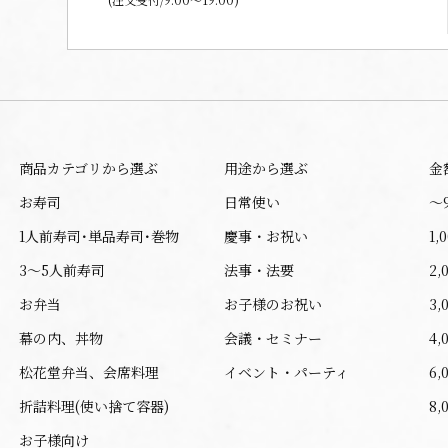
商品カテゴリから選ぶ
用途から選ぶ
金
お寿司
日常使い
〜
1人前寿司･単品寿司･巻物
慶事・お祝い
1,
3～5人前寿司
法事・法要
2,
お弁当
お子様のお祝い
3,
幕の内、丼物
会議・セミナー
4,
松花堂弁当、会席料理
イベント・パーティ
6,
折詰料理(使い捨て容器)
8,
お子様向け