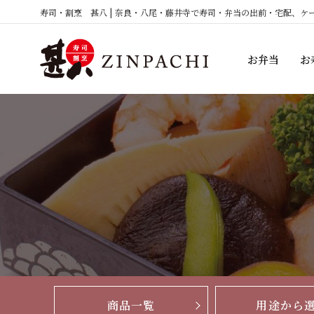
コ
寿司・割烹 甚八 | 奈良・八尾・藤井寺で寿司・弁当の出前・宅配、ケ
ン
テ
お弁当
お
ン
ツ
へ
ス
キ
ッ
プ
商品一覧
用途から