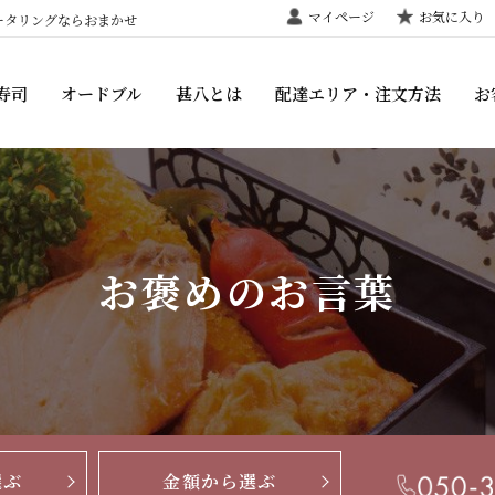
マイページ
お気に入り
ータリングならおまかせ
寿司
オードブル
甚八とは
配達エリア・注文方法
お
お褒めのお言葉
選ぶ
金額から選ぶ