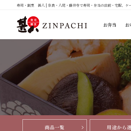
コ
寿司・割烹 甚八 | 奈良・八尾・藤井寺で寿司・弁当の出前・宅配、ケ
ン
テ
お弁当
お
ン
ツ
へ
ス
キ
ッ
プ
商品一覧
用途から