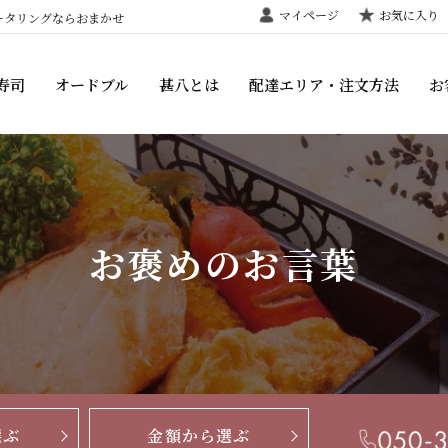
マイページ
お気に入り
ータリングならおまかせ
寿司
オードブル
甚八とは
配達エリア・注文方法
お
お褒めのお言葉
選ぶ
金額から選ぶ