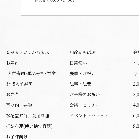
商品カテゴリから選ぶ
用途から選ぶ
金
お寿司
日常使い
〜
1人前寿司･単品寿司･巻物
慶事・お祝い
1,
3～5人前寿司
法事・法要
2,
お弁当
お子様のお祝い
3,
幕の内、丼物
会議・セミナー
4,
松花堂弁当、会席料理
イベント・パーティ
6,
折詰料理(使い捨て容器)
8,
お子様向け