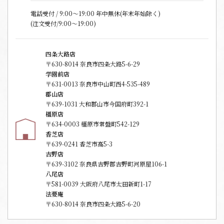
電話受付 / 9:00〜19:00 年中無休(年末年始除く)
(注文受付/9:00～19:00)
四条大路店
〒630-8014 奈良市四条大路5-6-29
学園前店
〒631-0013 奈良市中山町西4-535-489
郡山店
〒639-1031 大和郡山市今国府町392-1
橿原店
〒634-0003 橿原市常盤町542-129
香芝店
〒639-0241 香芝市高5-3
吉野店
〒639-3102 奈良県吉野郡吉野町河原屋106-1
八尾店
〒581-0039 大阪府八尾市太田新町1-17
法要庵
〒630-8014 奈良市四条大路5-6-20