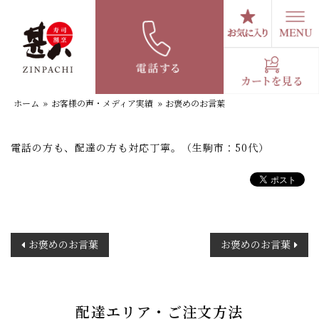
コ
ン
テ
お褒めのお言葉
ン
ツ
へ
ホーム
»
お客様の声・メディア実績
»
お褒めのお言葉
ス
キ
ッ
電話の方も、配達の方も対応丁寧。（生駒市：50代）
プ
投
お褒めのお言葉
お褒めのお言葉
稿
ナ
ビ
ゲ
配達エリア・ご注文方法