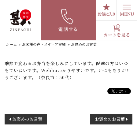
コ
ン
テ
お褒めのお言葉
ン
ツ
へ
ホーム
»
お客様の声・メディア実績
»
お褒めのお言葉
ス
キ
ッ
季節で変わるお弁当を楽しみにしています。配達の方はいつ
プ
もていねいです。Webhaわかりやすいです。いつもありがと
うございます。（奈良市：50代）
投
お褒めのお言葉
お褒めのお言葉
稿
ナ