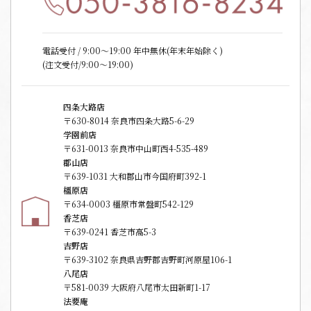
電話受付 / 9:00〜19:00 年中無休(年末年始除く)
(注文受付/9:00～19:00)
四条大路店
〒630-8014 奈良市四条大路5-6-29
学園前店
〒631-0013 奈良市中山町西4-535-489
郡山店
〒639-1031 大和郡山市今国府町392-1
橿原店
〒634-0003 橿原市常盤町542-129
香芝店
〒639-0241 香芝市高5-3
吉野店
〒639-3102 奈良県吉野郡吉野町河原屋106-1
八尾店
〒581-0039 大阪府八尾市太田新町1-17
法要庵