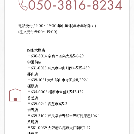
電話受付 / 9:00〜19:00 年中無休(年末年始除く)
(注文受付/9:00～19:00)
四条大路店
〒630-8014 奈良市四条大路5-6-29
学園前店
〒631-0013 奈良市中山町西4-535-489
郡山店
〒639-1031 大和郡山市今国府町392-1
橿原店
〒634-0003 橿原市常盤町542-129
香芝店
〒639-0241 香芝市高5-3
吉野店
〒639-3102 奈良県吉野郡吉野町河原屋106-1
八尾店
〒581-0039 大阪府八尾市太田新町1-17
法要庵