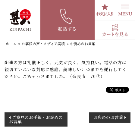
コ
ン
テ
お褒めのお言葉
ン
ツ
へ
ホーム
»
お客様の声・メディア実績
»
お褒めのお言葉
ス
キ
ッ
配達の方は礼儀正しく、元気が良く、気持良い。電話の方は
プ
親切ていねいな対応に感謝。美味しいいつまでも従行してく
ださい。ごちそうさまでした。（奈良市：70代）
投
ご意見のお手紙・お褒めの
お褒めのお言葉
お言葉
稿
ナ