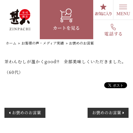
コ
ン
テ
お褒めのお言葉
ン
ツ
へ
ホーム
»
お客様の声・メディア実績
»
お褒めのお言葉
ス
キ
ッ
茶わんむしが温かくgood!! 全部美味しくいただきました。
プ
（60代）
投
お褒めのお言葉
お褒めのお言葉
稿
ナ
ビ