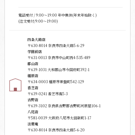
電話受付 / 9:00〜19:00 年中無休(年末年始除く)
(注文受付/9:00～19:00)
四条大路店
〒630-8014 奈良市四条大路5-6-29
学園前店
〒631-0013 奈良市中山町西4-535-489
郡山店
〒639-1031 大和郡山市今国府町392-1
橿原店
〒634-0003 橿原市常盤町542-129
香芝店
〒639-0241 香芝市高5-3
吉野店
〒639-3102 奈良県吉野郡吉野町河原屋106-1
八尾店
〒581-0039 大阪府八尾市太田新町1-17
法要庵
〒630-8014 奈良市四条大路5-6-20