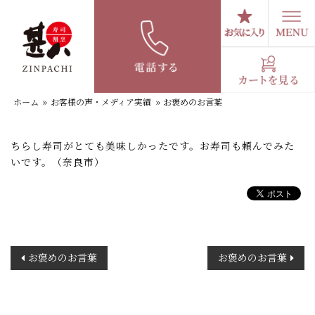
コ
ン
テ
お褒めのお言葉
ン
ツ
へ
ホーム
»
お客様の声・メディア実績
»
お褒めのお言葉
ス
キ
ッ
ちらし寿司がとても美味しかったです。お寿司も頼んでみた
プ
いです。（奈良市）
投
お褒めのお言葉
お褒めのお言葉
稿
ナ
ビ