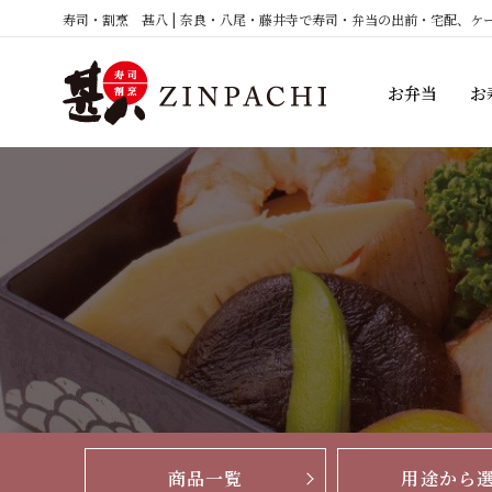
コ
寿司・割烹 甚八 | 奈良・八尾・藤井寺で寿司・弁当の出前・宅配、ケ
ン
テ
お弁当
お
ン
ツ
へ
ス
キ
ッ
プ
商品一覧
用途から