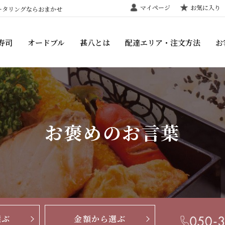
マイページ
お気に入り
ータリングならおまかせ
寿司
オードブル
甚八とは
配達エリア・注文方法
お
お褒めのお言葉
選ぶ
金額から選ぶ