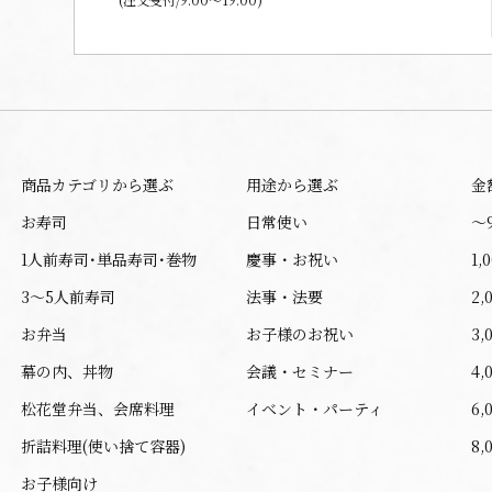
商品カテゴリから選ぶ
用途から選ぶ
金
お寿司
日常使い
〜
1人前寿司･単品寿司･巻物
慶事・お祝い
1,
3～5人前寿司
法事・法要
2,
お弁当
お子様のお祝い
3,
幕の内、丼物
会議・セミナー
4,
松花堂弁当、会席料理
イベント・パーティ
6,
折詰料理(使い捨て容器)
8,
お子様向け