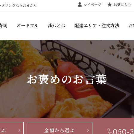
マイページ
お気に入り
ータリングならおまかせ
寿司
オードブル
甚八とは
配達エリア・注文方法
お
お褒めのお言葉
選ぶ
金額から選ぶ