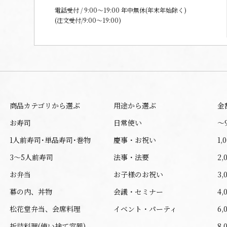
電話受付 / 9:00〜19:00 年中無休(年末年始除く)
(注文受付/9:00～19:00)
商品カテゴリから選ぶ
用途から選ぶ
金
お寿司
日常使い
〜
1人前寿司･単品寿司･巻物
慶事・お祝い
1,
3～5人前寿司
法事・法要
2,
お弁当
お子様のお祝い
3,
幕の内、丼物
会議・セミナー
4,
松花堂弁当、会席料理
イベント・パーティ
6,
折詰料理(使い捨て容器)
8,