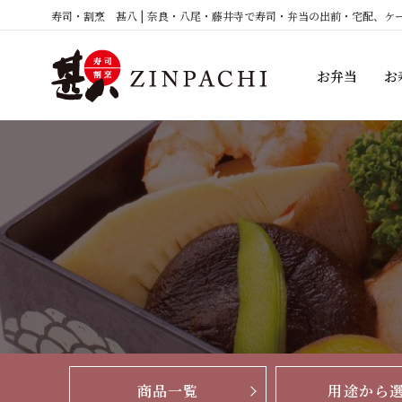
コ
寿司・割烹 甚八 | 奈良・八尾・藤井寺で寿司・弁当の出前・宅配、ケ
ン
テ
お弁当
お
ン
ツ
へ
ス
キ
ッ
プ
商品一覧
用途から