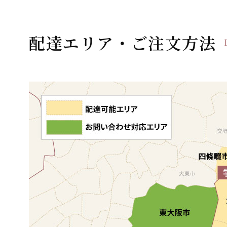
ゲ
ー
配達エリア・ご注文方法
シ
ョ
ン