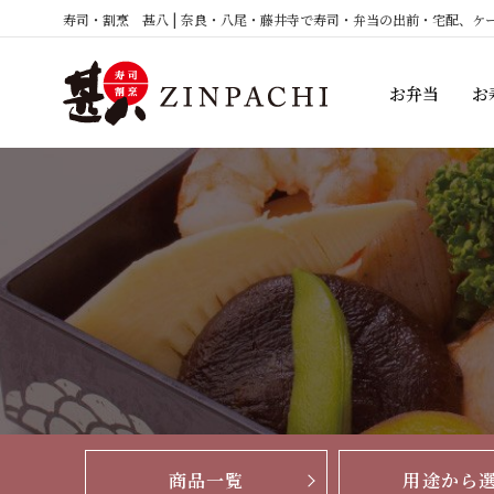
コ
寿司・割烹 甚八 | 奈良・八尾・藤井寺で寿司・弁当の出前・宅配、ケ
ン
テ
お弁当
お
ン
ツ
へ
ス
キ
ッ
プ
商品一覧
用途から