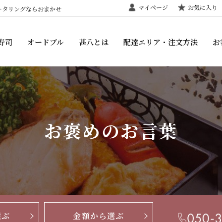
マイページ
お気に入り
ータリングならおまかせ
寿司
オードブル
甚八とは
配達エリア・注文方法
お
お褒めのお言葉
選ぶ
金額から選ぶ