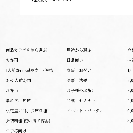
商品カテゴリから選ぶ
用途から選ぶ
金
お寿司
日常使い
〜
1人前寿司･単品寿司･巻物
慶事・お祝い
1,
3～5人前寿司
法事・法要
2,
お弁当
お子様のお祝い
3,
幕の内、丼物
会議・セミナー
4,
松花堂弁当、会席料理
イベント・パーティ
6,
折詰料理(使い捨て容器)
8,
お子様向け