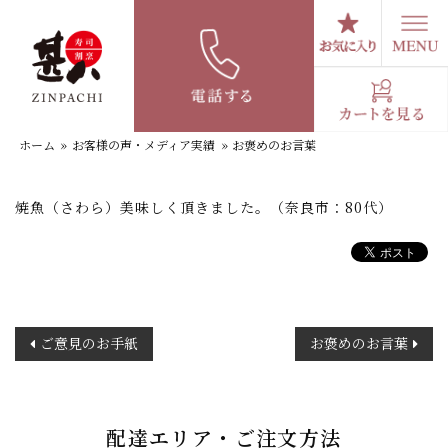
コ
ン
テ
お褒めのお言葉
ン
ツ
へ
ホーム
»
お客様の声・メディア実績
»
お褒めのお言葉
ス
キ
ッ
焼魚（さわら）美味しく頂きました。（奈良市：80代）
プ
投
ご意見のお手紙
お褒めのお言葉
稿
ナ
ビ
ゲ
配達エリア・ご注文方法