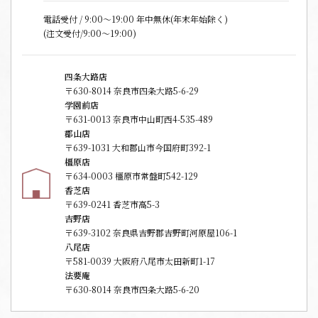
電話受付 / 9:00〜19:00 年中無休(年末年始除く)
(注文受付/9:00～19:00)
四条大路店
〒630-8014 奈良市四条大路5-6-29
学園前店
〒631-0013 奈良市中山町西4-535-489
郡山店
〒639-1031 大和郡山市今国府町392-1
橿原店
〒634-0003 橿原市常盤町542-129
香芝店
〒639-0241 香芝市高5-3
吉野店
〒639-3102 奈良県吉野郡吉野町河原屋106-1
八尾店
〒581-0039 大阪府八尾市太田新町1-17
法要庵
〒630-8014 奈良市四条大路5-6-20