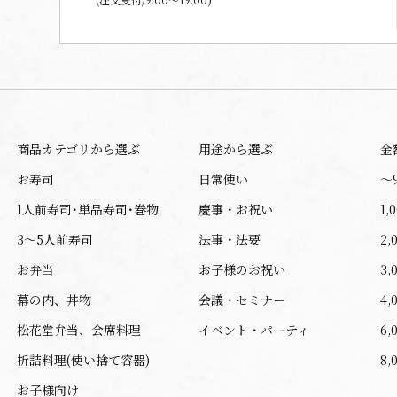
商品カテゴリから選ぶ
用途から選ぶ
金
お寿司
日常使い
〜
1人前寿司･単品寿司･巻物
慶事・お祝い
1,
3～5人前寿司
法事・法要
2,
お弁当
お子様のお祝い
3,
幕の内、丼物
会議・セミナー
4,
松花堂弁当、会席料理
イベント・パーティ
6,
折詰料理(使い捨て容器)
8,
お子様向け