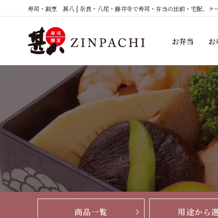
コ
寿司・割烹 甚八 | 奈良・八尾・藤井寺で寿司・弁当の出前・宅配、ケ
ン
テ
お弁当
お
ン
ツ
へ
ス
キ
ッ
プ
商品一覧
用途から