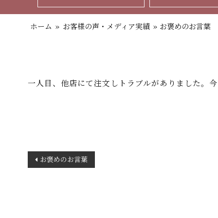
ホーム
»
お客様の声・メディア実績
»
お褒めのお言葉
一人目、他店にて注文しトラブルがありました。今
投
お褒めのお言葉
稿
ナ
ビ
ゲ