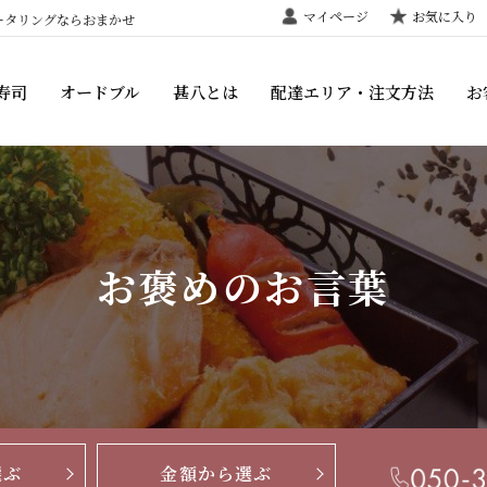
マイページ
お気に入り
ータリングならおまかせ
寿司
オードブル
甚八とは
配達エリア・注文方法
お
お褒めのお言葉
選ぶ
金額から選ぶ