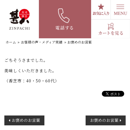
コ
ン
テ
お褒めのお言葉
ン
ツ
へ
ホーム
»
お客様の声・メディア実績
»
お褒めのお言葉
ス
キ
ッ
ごちそうさまでした。
プ
美味しくいただきました。
（香芝市：40・50・60代）
投
お褒めのお言葉
お褒めのお言葉
稿