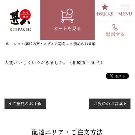
コ
ン
テ
お褒めのお言葉
ン
ツ
へ
ホーム
»
お客様の声・メディア実績
»
お褒めのお言葉
ス
キ
ッ
大変おいしくいただきました。（柏原市：60代）
プ
投
ご意見のお手紙
お褒めのお言葉
稿
ナ
ビ
ゲ
配達エリア・ご注文方法