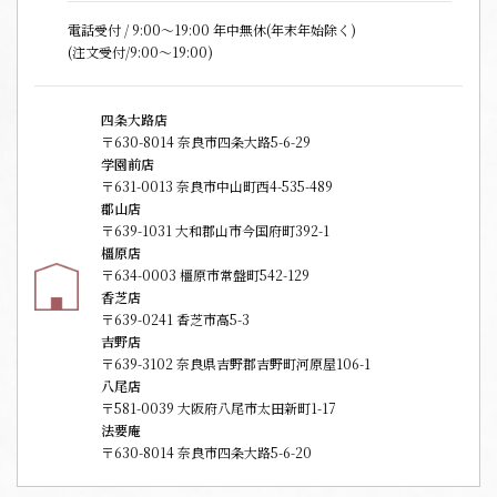
電話受付 / 9:00〜19:00 年中無休(年末年始除く)
(注文受付/9:00～19:00)
四条大路店
〒630-8014 奈良市四条大路5-6-29
学園前店
〒631-0013 奈良市中山町西4-535-489
郡山店
〒639-1031 大和郡山市今国府町392-1
橿原店
〒634-0003 橿原市常盤町542-129
香芝店
〒639-0241 香芝市高5-3
吉野店
〒639-3102 奈良県吉野郡吉野町河原屋106-1
八尾店
〒581-0039 大阪府八尾市太田新町1-17
法要庵
〒630-8014 奈良市四条大路5-6-20