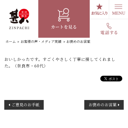
コ
ン
テ
お褒めのお言葉
ン
ツ
へ
ホーム
»
お客様の声・メディア実績
»
お褒めのお言葉
ス
キ
ッ
おいしかったです。すごくやさしく丁寧に接してくれまし
プ
た。（奈良市・60代）
投
ご意見のお手紙
お褒めのお言葉
稿
ナ
ビ