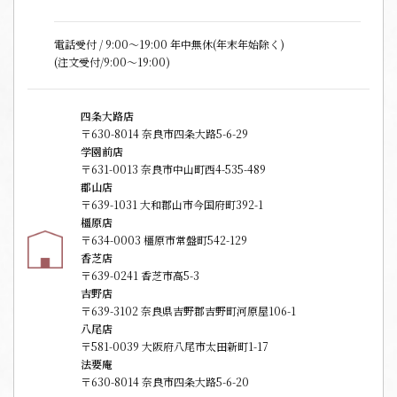
電話受付 / 9:00〜19:00 年中無休(年末年始除く)
(注文受付/9:00～19:00)
四条大路店
〒630-8014 奈良市四条大路5-6-29
学園前店
〒631-0013 奈良市中山町西4-535-489
郡山店
〒639-1031 大和郡山市今国府町392-1
橿原店
〒634-0003 橿原市常盤町542-129
香芝店
〒639-0241 香芝市高5-3
吉野店
〒639-3102 奈良県吉野郡吉野町河原屋106-1
八尾店
〒581-0039 大阪府八尾市太田新町1-17
法要庵
〒630-8014 奈良市四条大路5-6-20