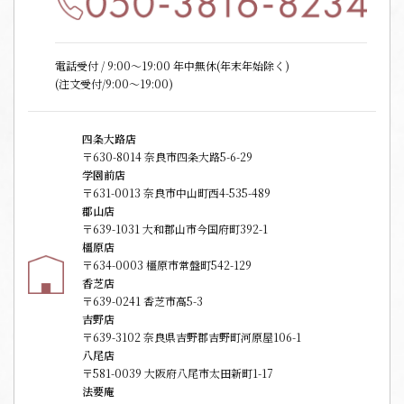
電話受付 / 9:00〜19:00 年中無休(年末年始除く)
(注文受付/9:00～19:00)
四条大路店
〒630-8014 奈良市四条大路5-6-29
学園前店
〒631-0013 奈良市中山町西4-535-489
郡山店
〒639-1031 大和郡山市今国府町392-1
橿原店
〒634-0003 橿原市常盤町542-129
香芝店
〒639-0241 香芝市高5-3
吉野店
〒639-3102 奈良県吉野郡吉野町河原屋106-1
八尾店
〒581-0039 大阪府八尾市太田新町1-17
法要庵