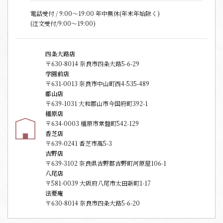
電話受付 / 9:00〜19:00 年中無休(年末年始除く)
(注文受付/9:00～19:00)
四条大路店
〒630-8014 奈良市四条大路5-6-29
学園前店
〒631-0013 奈良市中山町西4-535-489
郡山店
〒639-1031 大和郡山市今国府町392-1
橿原店
〒634-0003 橿原市常盤町542-129
香芝店
〒639-0241 香芝市高5-3
吉野店
〒639-3102 奈良県吉野郡吉野町河原屋106-1
八尾店
〒581-0039 大阪府八尾市太田新町1-17
法要庵
〒630-8014 奈良市四条大路5-6-20