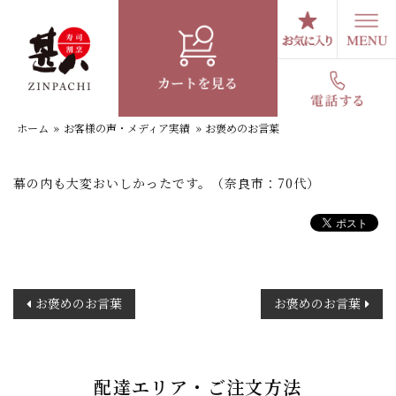
コ
ン
テ
お褒めのお言葉
ン
ツ
へ
ホーム
»
お客様の声・メディア実績
»
お褒めのお言葉
ス
キ
ッ
幕の内も大変おいしかったです。（奈良市：70代）
プ
投
お褒めのお言葉
お褒めのお言葉
稿
ナ
ビ
ゲ
配達エリア・ご注文方法