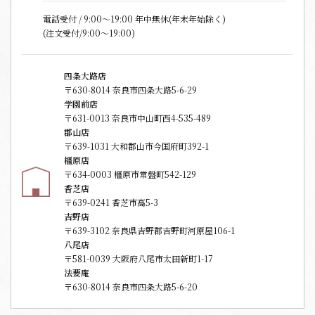
電話受付 / 9:00〜19:00 年中無休(年末年始除く)
(注文受付/9:00～19:00)
四条大路店
〒630-8014 奈良市四条大路5-6-29
学園前店
〒631-0013 奈良市中山町西4-535-489
郡山店
〒639-1031 大和郡山市今国府町392-1
橿原店
〒634-0003 橿原市常盤町542-129
香芝店
〒639-0241 香芝市高5-3
吉野店
〒639-3102 奈良県吉野郡吉野町河原屋106-1
八尾店
〒581-0039 大阪府八尾市太田新町1-17
法要庵
〒630-8014 奈良市四条大路5-6-20