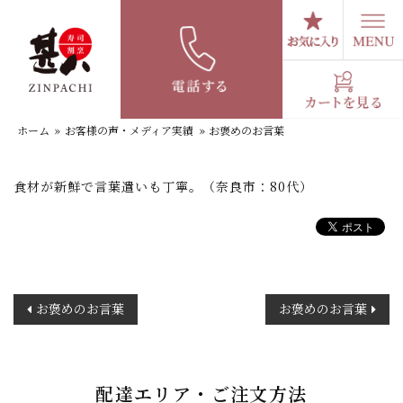
コ
ン
テ
お褒めのお言葉
ン
ツ
へ
ホーム
»
お客様の声・メディア実績
»
お褒めのお言葉
ス
キ
ッ
食材が新鮮で言葉遣いも丁寧。（奈良市：80代）
プ
投
お褒めのお言葉
お褒めのお言葉
稿
ナ
ビ
ゲ
配達エリア・ご注文方法