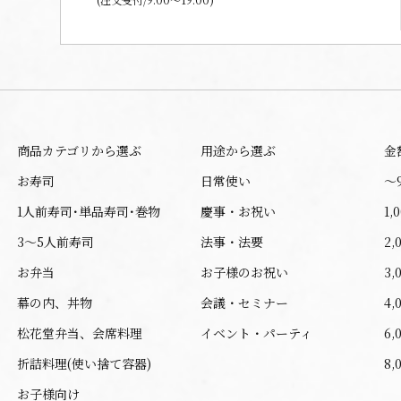
商品カテゴリから選ぶ
用途から選ぶ
金
お寿司
日常使い
〜
1人前寿司･単品寿司･巻物
慶事・お祝い
1,
3～5人前寿司
法事・法要
2,
お弁当
お子様のお祝い
3,
幕の内、丼物
会議・セミナー
4,
松花堂弁当、会席料理
イベント・パーティ
6,
折詰料理(使い捨て容器)
8,
お子様向け