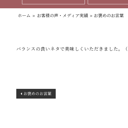
ホーム
»
お客様の声・メディア実績
»
お褒めのお言葉
バランスの良いネタで美味しくいただきました。（
投
お褒めのお言葉
稿
ナ
ビ
ゲ