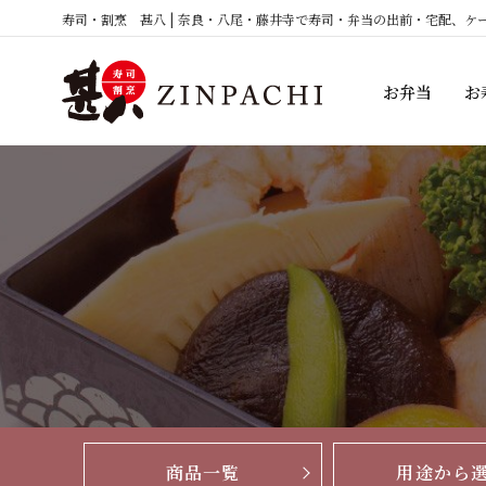
コ
寿司・割烹 甚八 | 奈良・八尾・藤井寺で寿司・弁当の出前・宅配、ケ
ン
テ
お弁当
お
ン
ツ
へ
ス
キ
ッ
プ
商品一覧
用途から