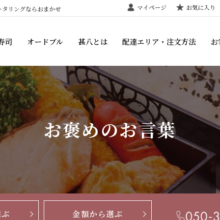
マイページ
お気に入り
ータリングならおまかせ
寿司
オードブル
甚八とは
配達エリア・注文方法
お
お褒めのお言葉
選ぶ
金額から選ぶ