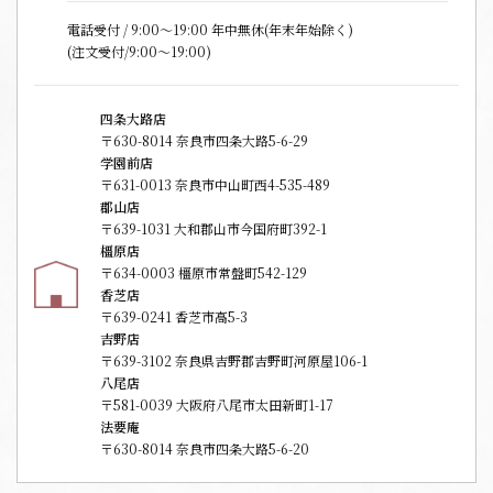
電話受付 / 9:00〜19:00 年中無休(年末年始除く)
(注文受付/9:00～19:00)
四条大路店
〒630-8014 奈良市四条大路5-6-29
学園前店
〒631-0013 奈良市中山町西4-535-489
郡山店
〒639-1031 大和郡山市今国府町392-1
橿原店
〒634-0003 橿原市常盤町542-129
香芝店
〒639-0241 香芝市高5-3
吉野店
〒639-3102 奈良県吉野郡吉野町河原屋106-1
八尾店
〒581-0039 大阪府八尾市太田新町1-17
法要庵
〒630-8014 奈良市四条大路5-6-20