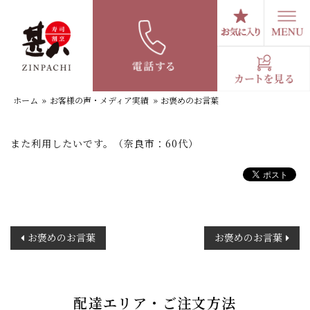
コ
ン
テ
お褒めのお言葉
ン
ツ
へ
ホーム
»
お客様の声・メディア実績
»
お褒めのお言葉
ス
キ
ッ
また利用したいです。（奈良市：60代）
プ
投
お褒めのお言葉
お褒めのお言葉
稿
ナ
ビ
ゲ
配達エリア・ご注文方法