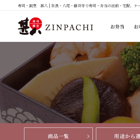
コ
寿司・割烹 甚八 | 奈良・八尾・藤井寺で寿司・弁当の出前・宅配、ケ
ン
テ
お弁当
お
ン
ツ
へ
ス
キ
ッ
プ
商品一覧
用途から