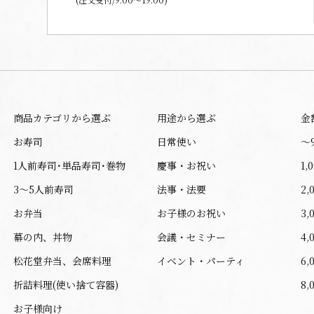
商品カテゴリから選ぶ
用途から選ぶ
金
お寿司
日常使い
〜
1人前寿司･単品寿司･巻物
慶事・お祝い
1,
3～5人前寿司
法事・法要
2,
お弁当
お子様のお祝い
3,
幕の内、丼物
会議・セミナー
4,
松花堂弁当、会席料理
イベント・パーティ
6,
折詰料理(使い捨て容器)
8,
お子様向け