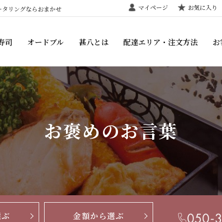
マイページ
お気に入り
ータリングならおまかせ
寿司
オードブル
甚八とは
配達エリア・注文方法
お
お褒めのお言葉
選ぶ
金額から選ぶ