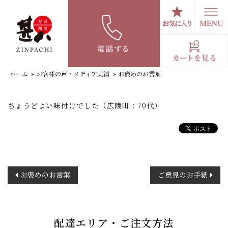
コ
ン
テ
お褒めのお言葉
ン
ツ
へ
ホーム
»
お客様の声・メディア実績
»
お褒めのお言葉
ス
キ
ッ
ちょうどよい味付けでした（広陵町：70代）
プ
投
お褒めのお言葉
ご意見のお手紙
稿
ナ
ビ
ゲ
配達エリア・ご注文方法