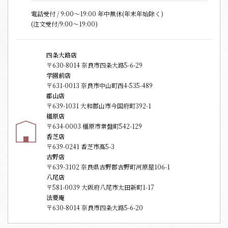
電話受付 / 9:00〜19:00 年中無休(年末年始除く)
(注文受付/9:00～19:00)
四条大路店
〒630-8014 奈良市四条大路5-6-29
学園前店
〒631-0013 奈良市中山町西4-535-489
郡山店
〒639-1031 大和郡山市今国府町392-1
橿原店
〒634-0003 橿原市常盤町542-129
香芝店
〒639-0241 香芝市高5-3
吉野店
〒639-3102 奈良県吉野郡吉野町河原屋106-1
八尾店
〒581-0039 大阪府八尾市太田新町1-17
法要庵
〒630-8014 奈良市四条大路5-6-20