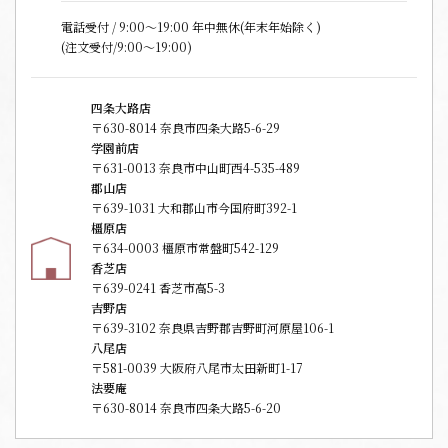
電話受付 / 9:00〜19:00 年中無休(年末年始除く)
(注文受付/9:00～19:00)
四条大路店
〒630-8014 奈良市四条大路5-6-29
学園前店
〒631-0013 奈良市中山町西4-535-489
郡山店
〒639-1031 大和郡山市今国府町392-1
橿原店
〒634-0003 橿原市常盤町542-129
香芝店
〒639-0241 香芝市高5-3
吉野店
〒639-3102 奈良県吉野郡吉野町河原屋106-1
八尾店
〒581-0039 大阪府八尾市太田新町1-17
法要庵
〒630-8014 奈良市四条大路5-6-20