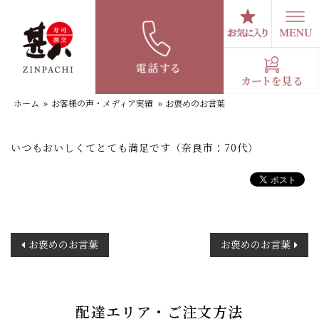
コ
ン
テ
お褒めのお言葉
ン
ツ
へ
ホーム
»
お客様の声・メディア実績
»
お褒めのお言葉
ス
キ
ッ
いつもおいしくてとても満足です（奈良市：70代）
プ
投
お褒めのお言葉
お褒めのお言葉
稿
ナ
ビ
ゲ
配達エリア・ご注文方法