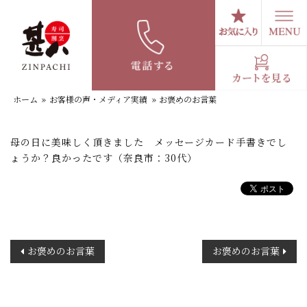
コ
ン
テ
お褒めのお言葉
ン
ツ
へ
ホーム
»
お客様の声・メディア実績
»
お褒めのお言葉
ス
キ
ッ
母の日に美味しく頂きました メッセージカード手書きでし
プ
ょうか？良かったです（奈良市：30代）
投
お褒めのお言葉
お褒めのお言葉
稿
ナ
ビ