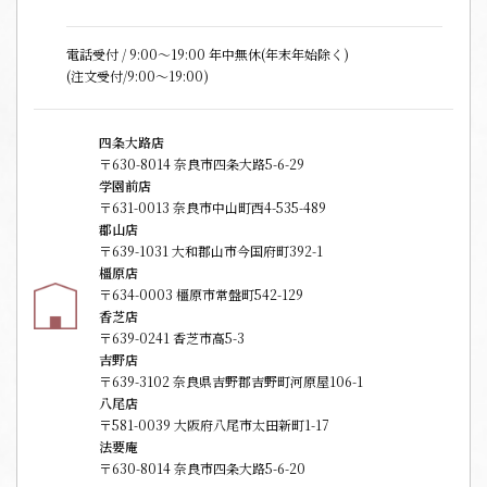
電話受付 / 9:00〜19:00 年中無休(年末年始除く)
(注文受付/9:00～19:00)
四条大路店
〒630-8014 奈良市四条大路5-6-29
学園前店
〒631-0013 奈良市中山町西4-535-489
郡山店
〒639-1031 大和郡山市今国府町392-1
橿原店
〒634-0003 橿原市常盤町542-129
香芝店
〒639-0241 香芝市高5-3
吉野店
〒639-3102 奈良県吉野郡吉野町河原屋106-1
八尾店
〒581-0039 大阪府八尾市太田新町1-17
法要庵
〒630-8014 奈良市四条大路5-6-20