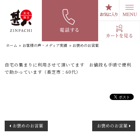
コ
ン
テ
お褒めのお言葉
ン
ツ
へ
ホーム
»
お客様の声・メディア実績
»
お褒めのお言葉
ス
キ
ッ
自宅の集まりに利用させて頂いてます お値段も手頃で便利
プ
で助かっています（香芝市：60代）
投
お褒めのお言葉
お褒めのお言葉
稿
ナ