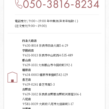
電話受付 / 9:00〜19:00 年中無休(年末年始除く)
(注文受付/9:00～19:00)
四条大路店
〒630-8014 奈良市四条大路5-6-29
学園前店
〒631-0013 奈良市中山町西4-535-489
郡山店
〒639-1031 大和郡山市今国府町392-1
橿原店
〒634-0003 橿原市常盤町542-129
香芝店
〒639-0241 香芝市高5-3
吉野店
〒639-3102 奈良県吉野郡吉野町河原屋106-1
八尾店
〒581-0039 大阪府八尾市太田新町1-17
法要庵