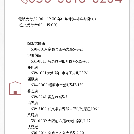
電話受付 / 9:00〜19:00 年中無休(年末年始除く)
(注文受付/9:00～19:00)
四条大路店
〒630-8014 奈良市四条大路5-6-29
学園前店
〒631-0013 奈良市中山町西4-535-489
郡山店
〒639-1031 大和郡山市今国府町392-1
橿原店
〒634-0003 橿原市常盤町542-129
香芝店
〒639-0241 香芝市高5-3
吉野店
〒639-3102 奈良県吉野郡吉野町河原屋106-1
八尾店
〒581-0039 大阪府八尾市太田新町1-17
法要庵
〒630-8014 奈良市四条大路5-6-20