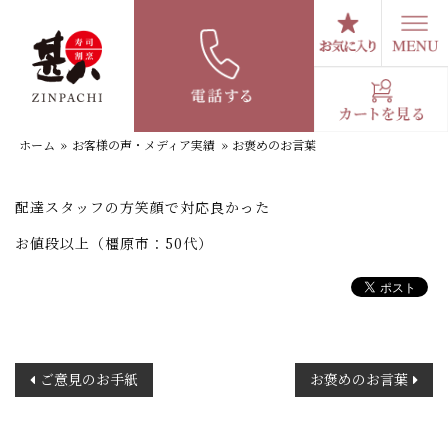
コ
ン
テ
お褒めのお言葉
ン
ツ
へ
ホーム
»
お客様の声・メディア実績
»
お褒めのお言葉
ス
キ
ッ
配達スタッフの方笑顔で対応良かった
プ
お値段以上（橿原市：50代）
投
ご意見のお手紙
お褒めのお言葉
稿
ナ
ビ