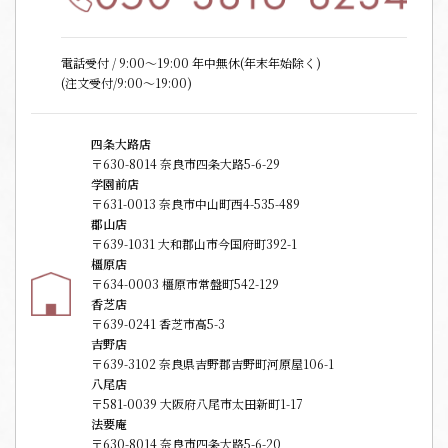
電話受付 / 9:00〜19:00 年中無休(年末年始除く)
(注文受付/9:00～19:00)
四条大路店
〒630-8014 奈良市四条大路5-6-29
学園前店
〒631-0013 奈良市中山町西4-535-489
郡山店
〒639-1031 大和郡山市今国府町392-1
橿原店
〒634-0003 橿原市常盤町542-129
香芝店
〒639-0241 香芝市高5-3
吉野店
〒639-3102 奈良県吉野郡吉野町河原屋106-1
八尾店
〒581-0039 大阪府八尾市太田新町1-17
法要庵
〒630-8014 奈良市四条大路5-6-20