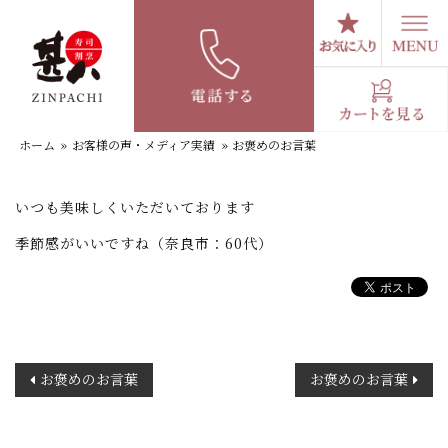
コ
ン
テ
お褒めのお言葉
ン
ツ
へ
ホーム
»
お客様の声・メディア実績
»
お褒めのお言葉
ス
キ
ッ
いつも美味しくいただいております
プ
季節感がいいですね（奈良市：60代）
投
お褒めのお言葉
お褒めのお言葉
稿
ナ
ビ