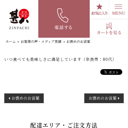
コ
ン
テ
お褒めのお言葉
ン
ツ
へ
ホーム
»
お客様の声・メディア実績
»
お褒めのお言葉
ス
キ
ッ
いつ食べても美味しさに満足しています（奈良市：80代）
プ
投
お褒めのお言葉
お褒めのお言葉
稿
ナ
ビ
ゲ
配達エリア・ご注文方法