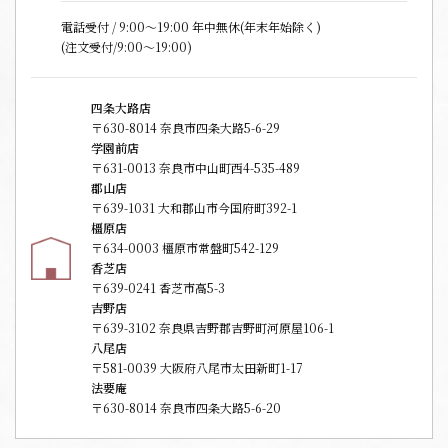
電話受付 / 9:00〜19:00 年中無休(年末年始除く)
(注文受付/9:00～19:00)
四条大路店
〒630-8014 奈良市四条大路5-6-29
学園前店
〒631-0013 奈良市中山町西4-535-489
郡山店
〒639-1031 大和郡山市今国府町392-1
橿原店
〒634-0003 橿原市常盤町542-129
香芝店
〒639-0241 香芝市高5-3
吉野店
〒639-3102 奈良県吉野郡吉野町河原屋106-1
八尾店
〒581-0039 大阪府八尾市太田新町1-17
法要庵
〒630-8014 奈良市四条大路5-6-20