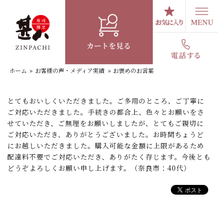
コ
ン
テ
お褒めのお言葉
ン
ツ
へ
ホーム
»
お客様の声・メディア実績
»
お褒めのお言葉
ス
キ
ッ
とてもおいしくいただきました。ご多用のところ、ご丁寧に
プ
ご対応いただきました。手続きの都合上、色々とお願いをさ
せていただき、ご無理をお願いしましたが、とてもご親切に
ご対応いただき、ありがとうございました。お時間ちょうど
にお越しいただきました。購入可能な金額に上限があるため
配達料不要でご対応いただき、ありがたく存じます。今後とも
どうぞよろしくお願い申し上げます。（奈良市：40代）