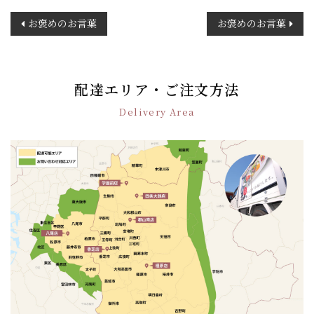
投
お褒めのお言葉
お褒めのお言葉
稿
ナ
ビ
ゲ
配達エリア・ご注文方法
ー
Delivery Area
シ
ョ
ン