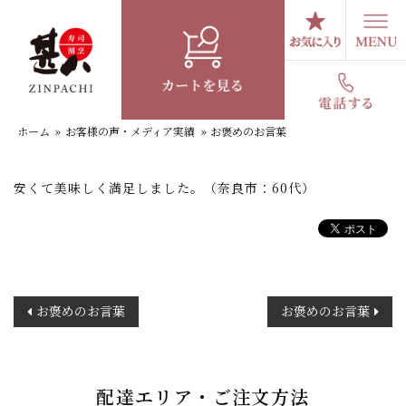
コ
ン
テ
お褒めのお言葉
ン
ツ
へ
ホーム
»
お客様の声・メディア実績
»
お褒めのお言葉
ス
キ
ッ
安くて美味しく満足しました。（奈良市：60代）
プ
投
お褒めのお言葉
お褒めのお言葉
稿
ナ
ビ
ゲ
配達エリア・ご注文方法