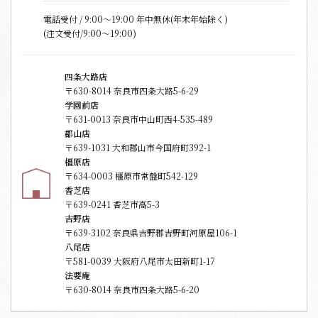
電話受付 / 9:00〜19:00 年中無休(年末年始除く)
(注文受付/9:00～19:00)
四条大路店
〒630-8014 奈良市四条大路5-6-29
学園前店
〒631-0013 奈良市中山町西4-535-489
郡山店
〒639-1031 大和郡山市今国府町392-1
橿原店
〒634-0003 橿原市常盤町542-129
香芝店
〒639-0241 香芝市高5-3
吉野店
〒639-3102 奈良県吉野郡吉野町河原屋106-1
八尾店
〒581-0039 大阪府八尾市太田新町1-17
法要庵
〒630-8014 奈良市四条大路5-6-20