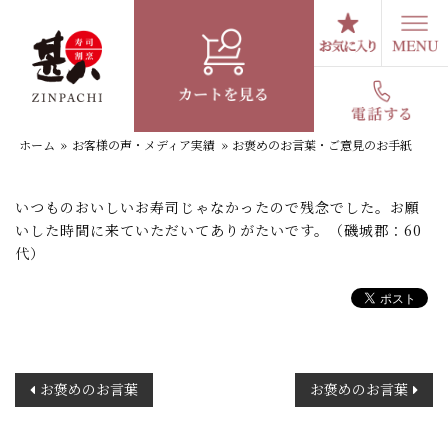
コ
ン
テ
お褒めのお言葉・ご意見のお手紙
ン
ツ
へ
ホーム
»
お客様の声・メディア実績
»
お褒めのお言葉・ご意見のお手紙
ス
キ
ッ
いつものおいしいお寿司じゃなかったので残念でした。お願
プ
いした時間に来ていただいてありがたいです。（磯城郡：60
代）
投
お褒めのお言葉
お褒めのお言葉
稿
ナ