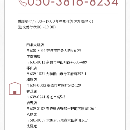
電話受付 / 9:00〜19:00 年中無休(年末年始除く)
(注文受付/9:00～19:00)
四条大路店
〒630-8014 奈良市四条大路5-6-29
学園前店
〒631-0013 奈良市中山町西4-535-489
郡山店
〒639-1031 大和郡山市今国府町392-1
橿原店
〒634-0003 橿原市常盤町542-129
香芝店
〒639-0241 香芝市高5-3
吉野店
〒639-3102 奈良県吉野郡吉野町河原屋106-1
八尾店
〒581-0039 大阪府八尾市太田新町1-17
法要庵