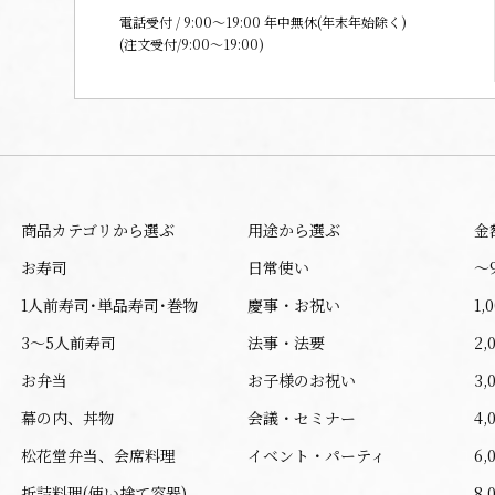
電話受付 / 9:00〜19:00 年中無休(年末年始除く)
(注文受付/9:00～19:00)
商品カテゴリから選ぶ
用途から選ぶ
金
お寿司
日常使い
〜
1人前寿司･単品寿司･巻物
慶事・お祝い
1,
3～5人前寿司
法事・法要
2,
お弁当
お子様のお祝い
3,
幕の内、丼物
会議・セミナー
4,
松花堂弁当、会席料理
イベント・パーティ
6,
折詰料理(使い捨て容器)
8,