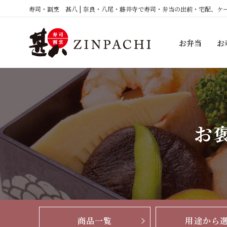
コ
寿司・割烹 甚八 | 奈良・八尾・藤井寺で寿司・弁当の出前・宅配、ケ
ン
テ
お弁当
お
ン
ツ
へ
ス
キ
ッ
お
プ
商品一覧
用途から