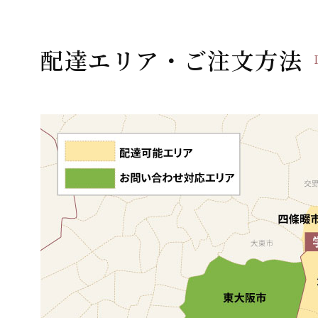
ゲ
ー
配達エリア・ご注文方法
シ
ョ
ン