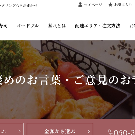
マイページ
お気に入り
ータリングならおまかせ
寿司
オードブル
甚八とは
配達エリア・注文方法
お
褒めのお言葉・ご意見のお
選ぶ
金額から選ぶ