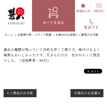
コ
ン
テ
お褒めのお言葉とご意見のお手紙
ン
ツ
へ
ホーム
»
お客様の声・メディア実績
»
お褒めのお言葉とご意見のお手紙
ス
キ
ッ
過去の履歴が残っていて対応も早く丁寧です。味付けもよく
プ
焼魚もおいしかったです。天ぷらだけが 衣がかたくて残念
でした。（羽曳野市・80代）
投
ご意見のお手紙
お褒めのお言葉
稿
ナ