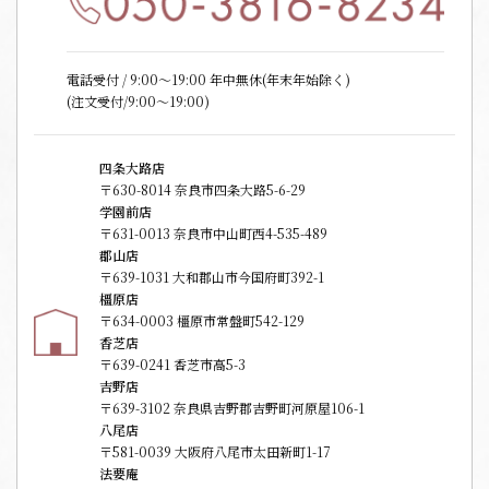
電話受付 / 9:00〜19:00 年中無休(年末年始除く)
(注文受付/9:00～19:00)
四条大路店
〒630-8014 奈良市四条大路5-6-29
学園前店
〒631-0013 奈良市中山町西4-535-489
郡山店
〒639-1031 大和郡山市今国府町392-1
橿原店
〒634-0003 橿原市常盤町542-129
香芝店
〒639-0241 香芝市高5-3
吉野店
〒639-3102 奈良県吉野郡吉野町河原屋106-1
八尾店
〒581-0039 大阪府八尾市太田新町1-17
法要庵