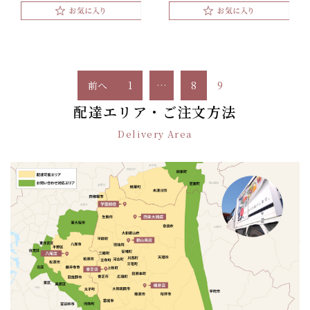
投
前へ
1
…
8
9
稿
配達エリア・ご注文方法
ナ
ビ
Delivery Area
ゲ
ー
シ
ョ
ン