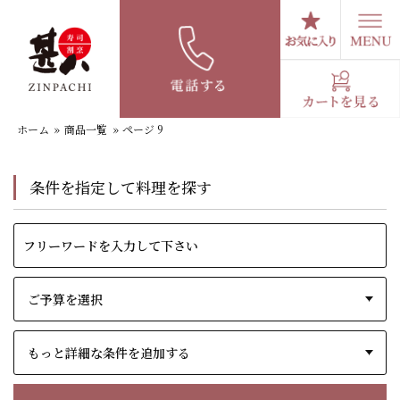
コ
ン
テ
商品一覧
ン
ツ
へ
ホーム
»
商品一覧
»
ページ 9
ス
キ
ッ
条件を指定して料理を探す
プ
もっと詳細な条件を追加する