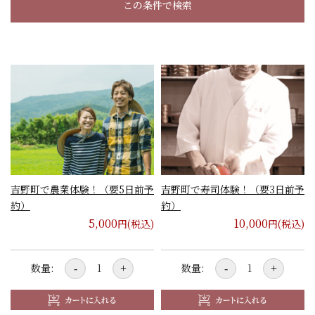
この条件で検索
吉野町で農業体験！（要5日前予
吉野町で寿司体験！（要3日前予
約）
約）
5,000
10,000
円(税込)
円(税込)
数量:
数量:
-
+
-
+