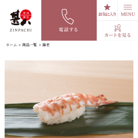
コ
ン
テ
大えび
ン
ツ
へ
ホーム
»
商品一覧
»
海老
ス
キ
ッ
プ