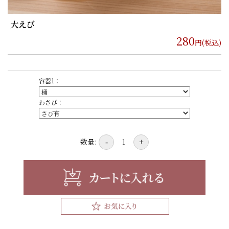
大えび
280
円(税込)
容器1：
わさび：
数量:
-
+