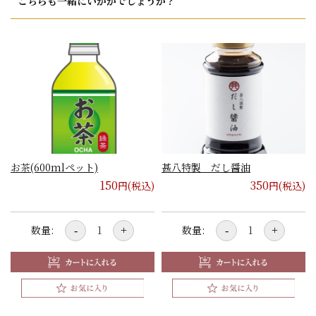
こちらも一緒にいかがでしょうか？
お茶(600mlペット)
甚八特製 だし醤油
150
350
円(税込)
円(税込)
数量:
数量:
-
+
-
+