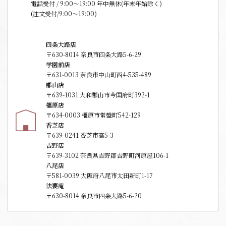
電話受付 / 9:00〜19:00 年中無休(年末年始除く)
(注文受付/9:00～19:00)
四条大路店
〒630-8014 奈良市四条大路5-6-29
学園前店
〒631-0013 奈良市中山町西4-535-489
郡山店
〒639-1031 大和郡山市今国府町392-1
橿原店
〒634-0003 橿原市常盤町542-129
香芝店
〒639-0241 香芝市高5-3
吉野店
〒639-3102 奈良県吉野郡吉野町河原屋106-1
八尾店
〒581-0039 大阪府八尾市太田新町1-17
法要庵
〒630-8014 奈良市四条大路5-6-20