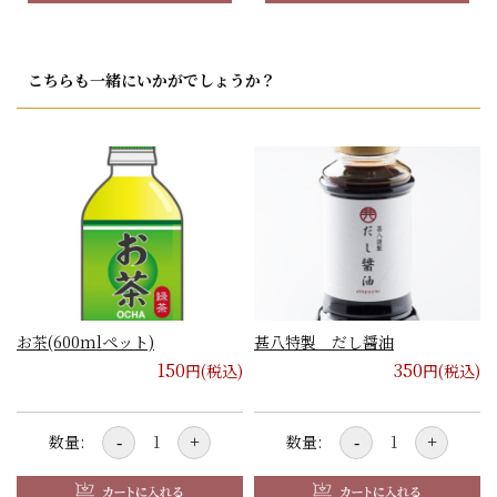
こちらも一緒にいかがでしょうか？
お茶(600mlペット)
甚八特製 だし醤油
150
350
円(税込)
円(税込)
数量:
数量:
-
+
-
+