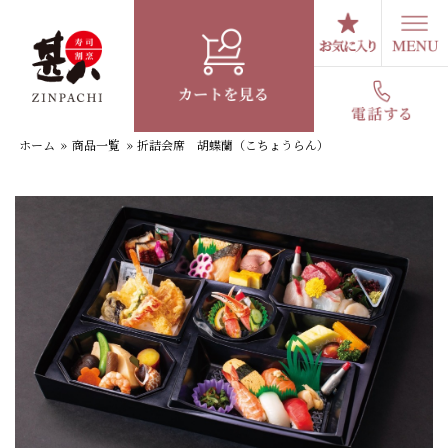
コ
ン
テ
折詰会席 胡蝶蘭（こちょうらん）
ン
ツ
へ
ホーム
»
商品一覧
»
折詰会席 胡蝶蘭（こちょうらん）
ス
キ
ッ
プ