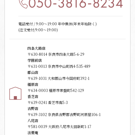
電話受付 / 9:00〜19:00 年中無休(年末年始除く)
(注文受付/9:00～19:00)
四条大路店
〒630-8014 奈良市四条大路5-6-29
学園前店
〒631-0013 奈良市中山町西4-535-489
郡山店
〒639-1031 大和郡山市今国府町392-1
橿原店
〒634-0003 橿原市常盤町542-129
香芝店
〒639-0241 香芝市高5-3
吉野店
〒639-3102 奈良県吉野郡吉野町河原屋106-1
八尾店
〒581-0039 大阪府八尾市太田新町1-17
法要庵