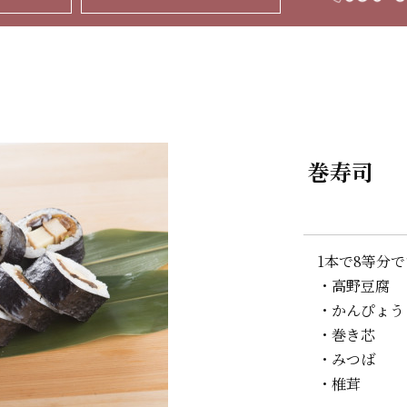
巻寿司
1本で8等分
・高野豆腐
・かんぴょう
・巻き芯
・みつば
・椎茸