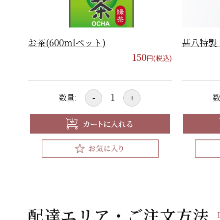
お茶(600mlペット)
甚八特製
150
円(税込)
数量:
数
-
+
配達エリア・ご注文方法