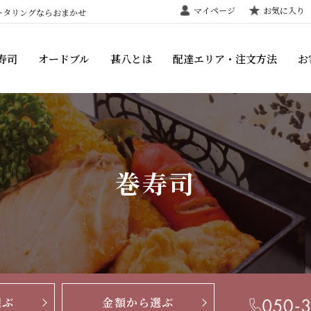
マイページ
お気に入り
ータリングならおまかせ
寿司
オードブル
甚八とは
配達エリア・注文方法
お
巻寿司
選ぶ
金額から選ぶ