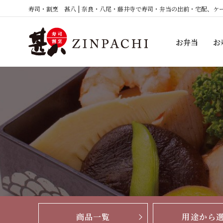
コ
寿司・割烹 甚八 | 奈良・八尾・藤井寺で寿司・弁当の出前・宅配、ケ
ン
テ
お弁当
お
ン
ツ
へ
ス
キ
ッ
プ
商品一覧
用途から