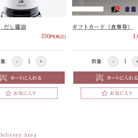
 だし醤油
ギフトカード（食事券）
350
1
円(税込)
量:
数量:
-
+
-
Delivery Area