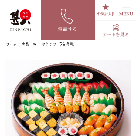
コ
ン
テ
夢うつつ（5名様用）
ン
ツ
へ
ホーム
»
商品一覧
»
夢うつつ（5名様用）
ス
キ
ッ
プ