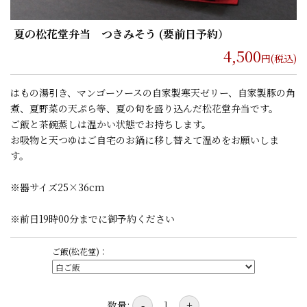
夏の松花堂弁当 つきみそう (要前日予約）
4,500
円(税込)
はもの湯引き、マンゴーソースの自家製寒天ゼリー、自家製豚の角
煮、夏野菜の天ぷら等、夏の旬を盛り込んだ松花堂弁当です。
ご飯と茶碗蒸しは温かい状態でお持ちします。
お吸物と天つゆはご自宅のお鍋に移し替えて温めをお願いしま
す。
※器サイズ25×36cm
※前日19時00分までに御予約ください
ご飯(松花堂)：
数量:
-
+