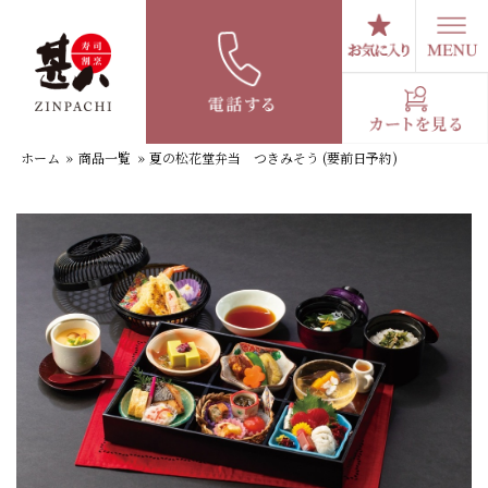
コ
ン
テ
夏の松花堂弁当 つきみそう (要前日予約）
ン
ツ
へ
ホーム
»
商品一覧
»
夏の松花堂弁当 つきみそう (要前日予約)
ス
キ
ッ
プ