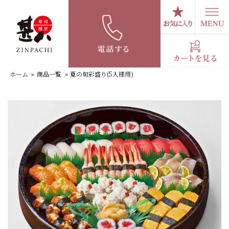
コ
ン
テ
夏の旬彩盛り(5人様用)
ン
ツ
へ
ホーム
»
商品一覧
»
夏の旬彩盛り(5人様用)
ス
キ
ッ
プ