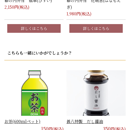
幕の内弁当 翡翠(ひすい)
幕の内弁当 花萌葱(はなもえ
2,150
円(税込)
ぎ)
1,980
円(税込)
詳しくはこちら
詳しくはこちら
こちらも一緒にいかがでしょうか？
お茶(600mlペット)
甚八特製 だし醤油
150
350
円(税込)
円(税込)