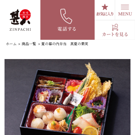
コ
ン
テ
夏の幕の内弁当 真夏の果実
ン
ツ
へ
ホーム
»
商品一覧
»
夏の幕の内弁当 真夏の果実
ス
キ
ッ
プ