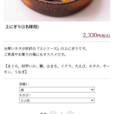
上にぎり(1名様用)
2,330
円(税込)
分厚いネタが好評の『上シリーズ』の上にぎりです。
ご来客やお集りの場にもオススメです。
【まぐろ、紋甲いか、鯛、はまち、イクラ、大えび、ホタテ、サー
モン、うなぎ】
容器1：
わさび：