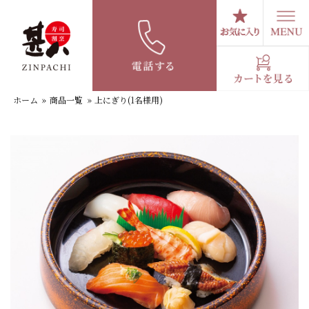
コ
ン
テ
上にぎり(1名様用)
ン
ツ
へ
ホーム
»
商品一覧
»
上にぎり(1名様用)
ス
キ
ッ
プ